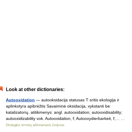
Look at other dictionaries:
Autooxidation
— autooksidacija statusas T sritis ekologija ir
aplinkotyra apibrėžtis Savaiminė oksidacija, vykstanti be
katalizatorių. atitikmenys: angl. autooxidation; autooxidisability;
autooxidizability vok. Autooxidation, f; Autooxydierbarkeit, f;… …
Ekologijos terminų aiškinamasis žodynas