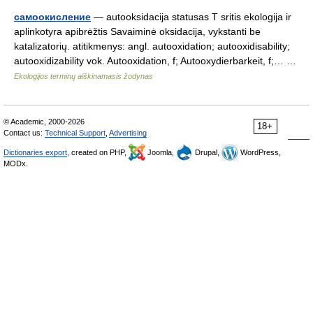
самоокисление
— autooksidacija statusas T sritis ekologija ir
aplinkotyra apibrėžtis Savaiminė oksidacija, vykstanti be
katalizatorių. atitikmenys: angl. autooxidation; autooxidisability;
autooxidizability vok. Autooxidation, f; Autooxydierbarkeit, f;… …
Ekologijos terminų aiškinamasis žodynas
© Academic, 2000-2026
18+
Contact us:
Technical Support
,
Advertising
Dictionaries export
, created on PHP,
Joomla,
Drupal,
WordPress,
MODx.