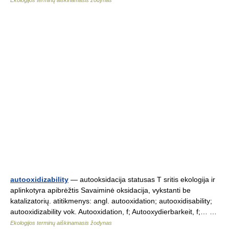
Ekologijos terminų aiškinamasis žodynas
autooxidizability
— autooksidacija statusas T sritis ekologija ir
aplinkotyra apibrėžtis Savaiminė oksidacija, vykstanti be
katalizatorių. atitikmenys: angl. autooxidation; autooxidisability;
autooxidizability vok. Autooxidation, f; Autooxydierbarkeit, f;… …
Ekologijos terminų aiškinamasis žodynas