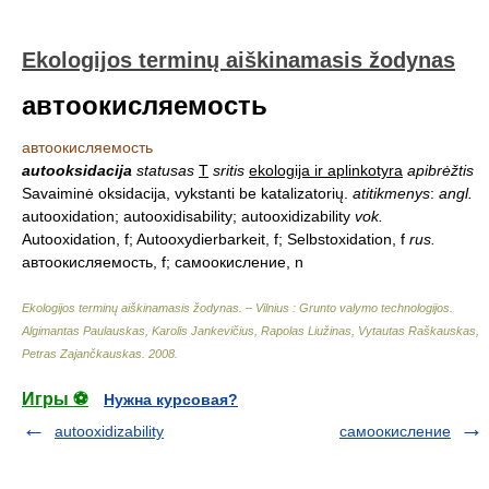
Ekologijos terminų aiškinamasis žodynas
автоокисляемость
автоокисляемость
autooksidacija
statusas
T
sritis
ekologija ir aplinkotyra
apibrėžtis
Savaiminė oksidacija, vykstanti be katalizatorių.
atitikmenys
:
angl.
autooxidation; autooxidisability; autooxidizability
vok.
Autooxidation, f; Autooxydierbarkeit, f; Selbstoxidation, f
rus.
автоокисляемость, f; самоокисление, n
Ekologijos terminų aiškinamasis žodynas. – Vilnius : Grunto valymo technologijos
.
Algimantas Paulauskas, Karolis Jankevičius, Rapolas Liužinas, Vytautas Raškauskas,
Petras Zajančkauskas
.
2008
.
Игры ⚽
Нужна курсовая?
autooxidizability
самоокисление