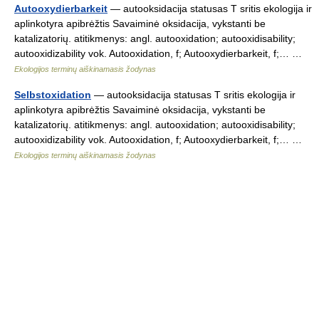
Autooxydierbarkeit
— autooksidacija statusas T sritis ekologija ir
aplinkotyra apibrėžtis Savaiminė oksidacija, vykstanti be
katalizatorių. atitikmenys: angl. autooxidation; autooxidisability;
autooxidizability vok. Autooxidation, f; Autooxydierbarkeit, f;… …
Ekologijos terminų aiškinamasis žodynas
Selbstoxidation
— autooksidacija statusas T sritis ekologija ir
aplinkotyra apibrėžtis Savaiminė oksidacija, vykstanti be
katalizatorių. atitikmenys: angl. autooxidation; autooxidisability;
autooxidizability vok. Autooxidation, f; Autooxydierbarkeit, f;… …
Ekologijos terminų aiškinamasis žodynas